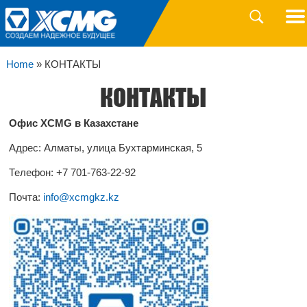
Головной
офис:
+7
(700)
Home
»
КОНТАКТЫ
208
88
КОНТАКТЫ
08
Отдел
Офис XCMG в Казахстане
продаж:
+7
Адрес: Алматы, улица Бухтарминская, 5
(701)
485
41
Телефон: +7 701-763-22-92
40
Почта:
info@xcmgkz.kz
Гарантийное
обслуживание:
8
800
004
28
88