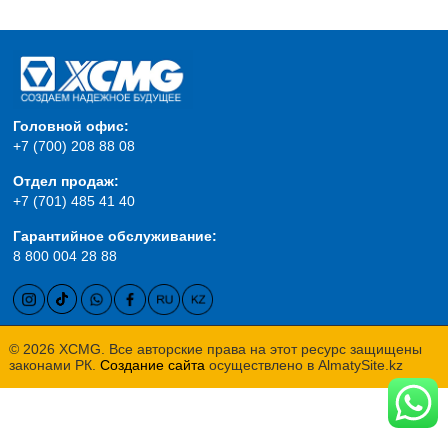
Корзина:
0
шт
О
КОМПАНИИ
Головной офис:
КОНТАКТЫ
+7 (700) 208 88 08
Отдел продаж:
+7 (701) 485 41 40
Гарантийное обслуживание:
8 800 004 28 88
© 2026 XCMG. Все авторские права на этот ресурс защищены
законами РК.
Создание сайта
осуществлено в AlmatySite.kz