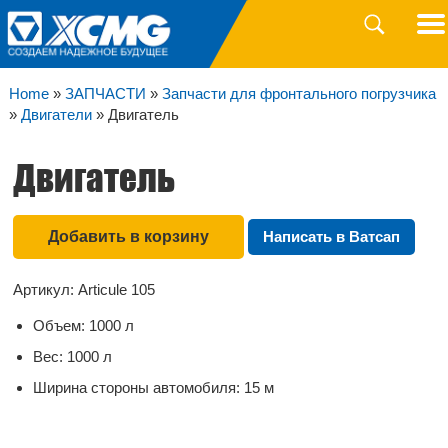
Головной
офис:
+7
(700)
Home
»
ЗАПЧАСТИ
»
Запчасти для фронтального погрузчика
208
»
Двигатели
»
Двигатель
88
08
Двигатель
Отдел
продаж:
+7
(701)
485
Добавить в корзину
Написать в Ватсап
41
40
Артикул: Articule 105
Гарантийное
обслуживание:
Объем: 1000 л
8
800
Вес: 1000 л
004
28
Ширина стороны автомобиля: 15 м
88