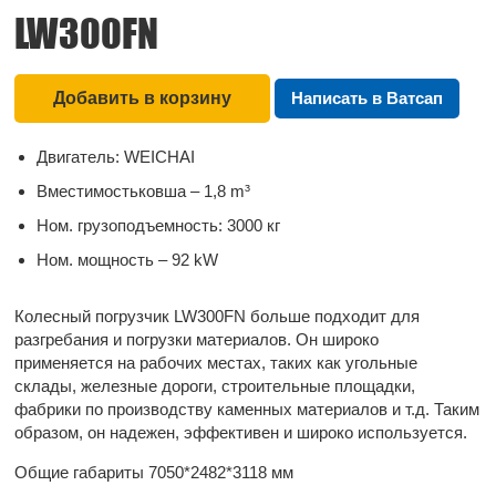
Корзина:
0
LW300FN
шт
О
КОМПАНИИ
Добавить в корзину
Написать в Ватсап
КОНТАКТЫ
Двигатель: WEICHAI
Вместимостьковша – 1,8 m³
Ном. грузоподъемность: 3000 кг
Ном. мощность – 92 kW
Колесный погрузчик LW300FN больше подходит для
разгребания и погрузки материалов. Он широко
применяется на рабочих местах, таких как угольные
склады, железные дороги, строительные площадки,
фабрики по производству каменных материалов и т.д. Таким
образом, он надежен, эффективен и широко используется.
Общие габариты 7050*2482*3118 мм