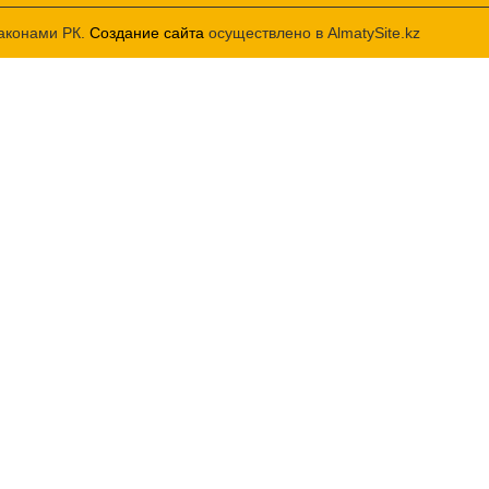
законами РК.
Создание сайта
осуществлено в AlmatySite.kz